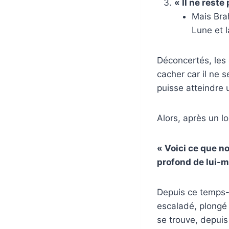
« Il ne reste
Mais Brah
Lune et l
Déconcertés, les
cacher car il ne 
puisse atteindre u
Alors, après un lo
« Voici ce que n
profond de lui-mê
Depuis ce temps-là
escaladé, plongé 
se trouve, depuis