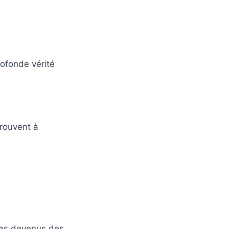
rofonde vérité
trouvent à
mmes devenus des