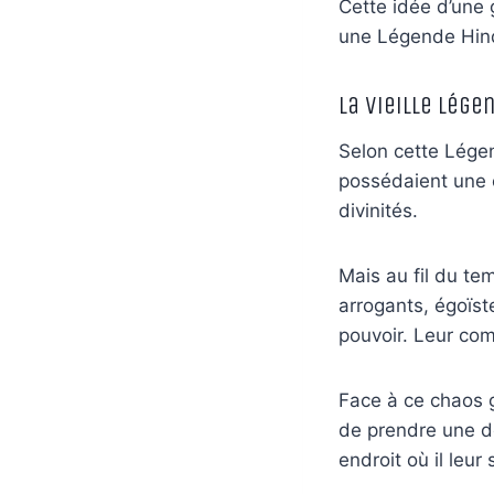
Cette idée d’une 
une Légende Hindo
La Vieille Lég
Selon cette Légen
possédaient une c
divinités.
Mais au fil du te
arrogants, égoïst
pouvoir. Leur co
Face à ce chaos 
de prendre une déc
endroit où il leur