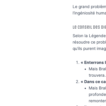
Le grand problème
l’ingéniosité hum
Le Conseil des Di
Selon la
Légende
résoudre ce probl
qu’ils purent imag
« Enterrons l
Mais Brah
trouvera.
« Dans ce ca
Mais Bra
profondeu
remontera