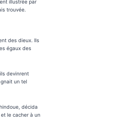
nt illustrée par
is trouvée.
nt des dieux. Ils
les égaux des
ils devinrent
gnait un tel
n hindoue, décida
 et le cacher à un