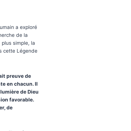
humain a exploré
cherche de la
 plus simple, la
ès cette Légende
ait preuve de
nte en chacun. Il
 lumière de Dieu
sion favorable.
er, de