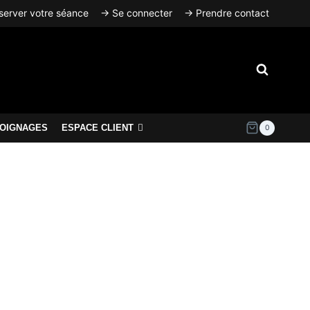
erver votre séance
→ Se connecter
→ Prendre contact
OIGNAGES
ESPACE CLIENT
0