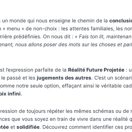
 un monde qui nous enseigne le chemin de la
conclusi
« menu » de non-choix : les attentes familiales, les nor
rrière prédéfinies. On nous dit :
« Fais ton lit, maintenant
enant, nous allons poser des mots sur les choses et parl
.
st l’expression parfaite de la
Réalité Future Projetée
: u
 le passé et les
jugements des autres
. C’est un scénar
mme notre seule option, effaçant ainsi le véritable ca
ix infini
.
pression de toujours répéter les mêmes schémas ou de m
nces que vous soyez en train de vivre dans une réalité
etée
et
solidifiée
. Découvrez comment identifier ces proj