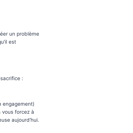
réer un problème
u’il est
sacrifice :
 un engagement)
us vous forcez à
euse aujourd’hui.