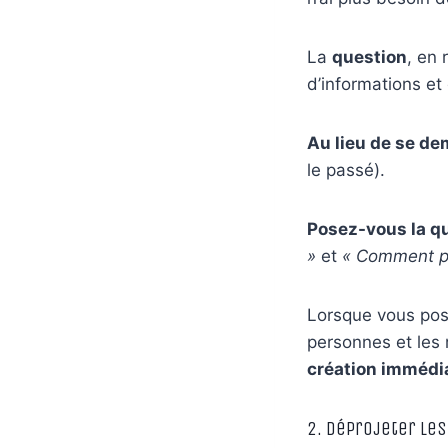
La
question
, en 
d’informations et 
Au lieu de se de
le passé).
Posez-vous la qu
»
et
« Comment pui
Lorsque vous pose
personnes et les 
création immédi
2. Déprojeter le