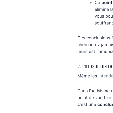
Ce
point
élimine l
vous pouv
souffran
Ces conclusions 
chercherez jamais
murs est immense,
2. L’Illusion de l
Même les
intenti
Dans l’activisme 
point de vue fixe 
C’est une
conclus