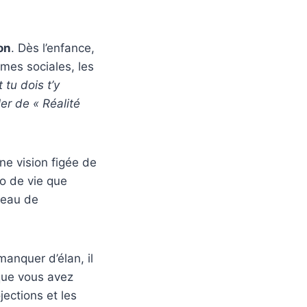
on
. Dès l’enfance,
mes sociales, les
 tu dois t’y
er de « Réalité
ne vision figée de
io de vie que
deau de
anquer d’élan, il
 que vous avez
ections et les