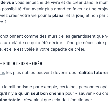
 de vue
vous empêche de vivre et de créer dans le mome
a possibilité d’un avenir plus grand en faveur d’une projec
iez créer votre vie pour le
plaisir
et la
joie
, et non par 
ce ?
fonctionnent comme des murs : elles garantissent que 
 au-delà de ce qui a été décidé. L’énergie nécessaire p
 et elle est volée à votre capacité de créer.
a « Bonne Cause » Figée
ons
les plus nobles peuvent devenir des
réalités future
ou le militantisme par exemple, certaines personnes opèr
qu’il n’y a
qu’un seul bon chemin
pour « sauver » ou ch
ion totale
:
c’est
ainsi que cela doit fonctionner.