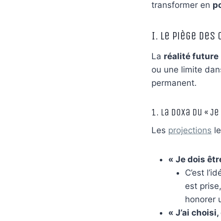
transformer en
po
I. Le Piège des
La
réalité future
ou une limite dan
permanent.
1. La Doxa du « Je 
Les
projections
le
« Je dois êtr
C’est l’i
est prise
honorer u
« J’ai choisi,