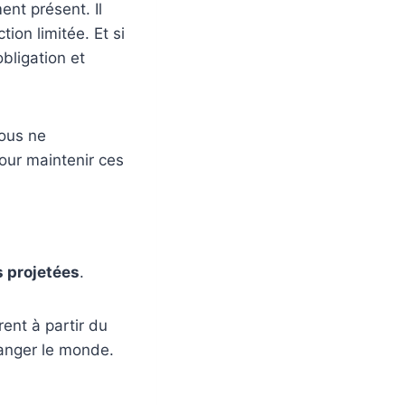
nt présent. Il
tion limitée. Et si
obligation et
vous ne
our maintenir ces
s projetées
.
ent à partir du
anger le monde.