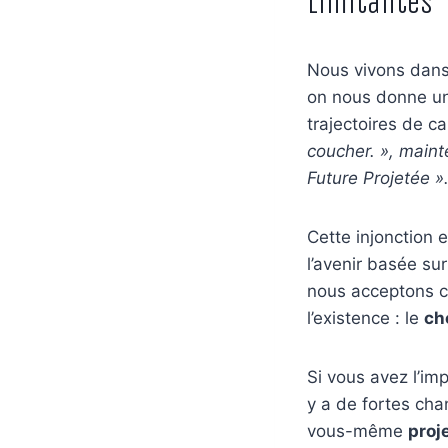
Limitantes
Nous vivons dans
on nous donne un 
trajectoires de ca
coucher. », maint
Future Projetée »
Cette injonction e
l’avenir basée sur
nous acceptons co
l’existence : le
cho
Si vous avez l’im
y a de fortes cha
vous-même
proj