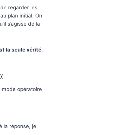
 de regarder les
u plan initial. On
il s’agisse de la
t la seule vérité.
ix
de mode opératoire
é la réponse, je