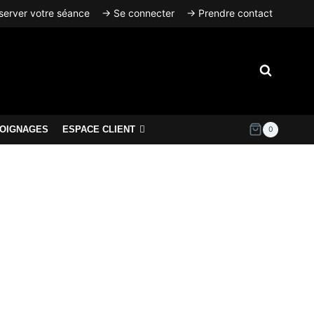
erver votre séance
→ Se connecter
→ Prendre contact
OIGNAGES
ESPACE CLIENT
0