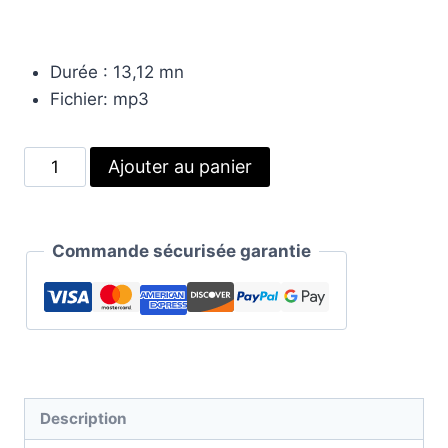
Durée : 13,12 mn
Fichier: mp3
quantité
Alternative:
Ajouter au panier
de
Stopper
l'autosabotage
Commande sécurisée garantie
|
Auto-
Hypnose
Description