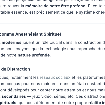
 retrouver la
mémoire de notre être profond
. Et cette
ritable essence, est précisément ce que le système che
comme Anesthésiant Spirituel
s modernes
jouent un rôle crucial dans la construction 
que nous croyons que la technologie nous rapproche du 
é de notre
nature profonde
.
 de Distraction
iques, notamment les
réseaux sociaux
et les plateforme
sont conçus pour nous maintenir dans un état constant 
sont développés pour capter notre attention et nous ma
s secondaires
— jeux vidéo, séries, etc. Ces distractio
irituels
, qui nous détournent de notre propre
réalité i