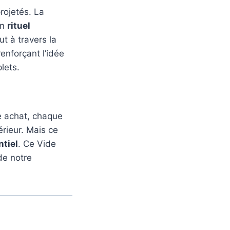
rojetés. La
un
rituel
ut à travers la
renforçant l’idée
lets.
e achat, chaque
érieur. Mais ce
tiel
. Ce Vide
de notre