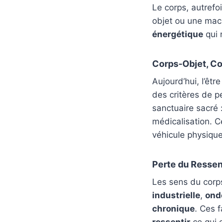
Le corps, autref
objet ou une mach
énergétique
qui 
Corps-Objet, C
Aujourd’hui, l’êt
des critères de p
sanctuaire sacré 
médicalisation. 
véhicule physique
Perte du Ressen
Les sens du corps
industrielle
,
ond
chronique
. Ces 
ressentir
ce qui 