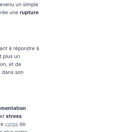
 devenu un simple
 crée une
rupture
hant à répondre à
t plus un
ion, et de
t dans son
imentation
 et
stress
tre
corps
de
s plus notre