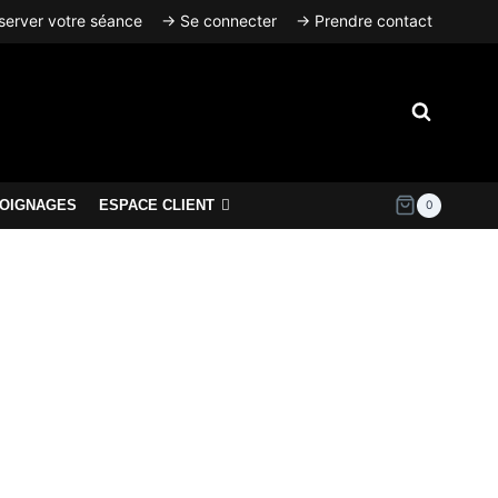
erver votre séance
→ Se connecter
→ Prendre contact
OIGNAGES
ESPACE CLIENT
0