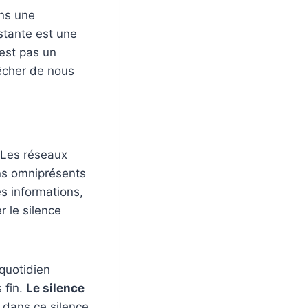
ns une
stante est une
’est pas un
êcher de nous
 Les réseaux
ans omniprésents
s informations,
r le silence
 quotidien
 fin.
Le silence
 dans ce silence