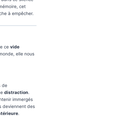
 mémoire, cet
rche à empêcher.
de ce
vide
monde, elle nous
s de
de
distraction
.
intenir immergés
ns deviennent des
ntérieure
.