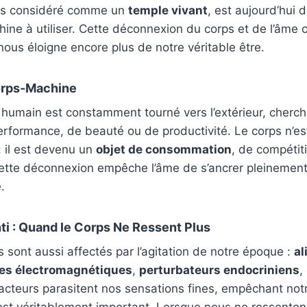
ois considéré comme un
temple vivant
, est aujourd’hui
ine à utiliser. Cette déconnexion du corps et de l’âme
nous éloigne encore plus de notre véritable être.
orps-Machine
re humain est constamment tourné vers l’extérieur, cherc
erformance, de beauté ou de productivité. Le corps n’es
: il est devenu un
objet de consommation
, de compétit
Cette déconnexion empêche l’âme de s’ancrer pleinemen
.
ti : Quand le Corps Ne Ressent Plus
 sont aussi affectés par l’agitation de notre époque :
al
es électromagnétiques
,
perturbateurs endocriniens
,
facteurs parasitent nos sensations fines, empêchant no
est véritablement important. Lorsque nous ne ressenton