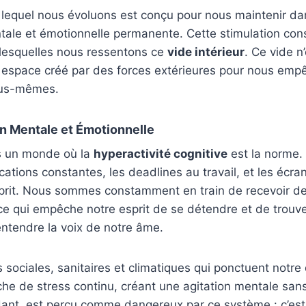
lequel nous évoluons est conçu pour nous maintenir da
tale et émotionnelle permanente. Cette stimulation con
 lesquelles nous ressentons ce
vide intérieur
. Ce vide n
espace créé par des forces extérieures pour nous emp
ous-mêmes.
n Mentale et Émotionnelle
s un monde où la
hyperactivité cognitive
est la norme.
fications constantes, les deadlines au travail, et les écr
sprit. Nous sommes constamment en train de recevoir de
 ce qui empêche notre esprit de se détendre et de trouve
ntendre la voix de notre âme.
s sociales, sanitaires et climatiques qui ponctuent notre
he de stress continu, créant une agitation mentale sans
ant, est perçu comme dangereux par ce système : c’est