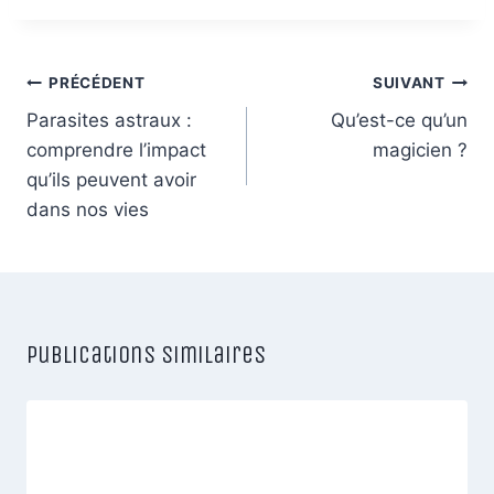
Navigation
PRÉCÉDENT
SUIVANT
de
Parasites astraux :
Qu’est-ce qu’un
comprendre l’impact
magicien ?
l’article
qu’ils peuvent avoir
dans nos vies
Publications similaires