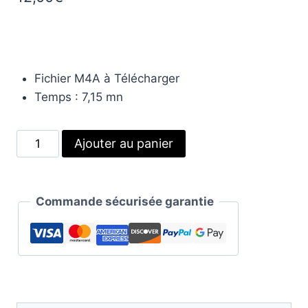
Fichier M4A à Télécharger
Temps : 7,15 mn
quantité
Alternative:
Ajouter au panier
de
Libération
des
Commande sécurisée garantie
Mémoires
Prénatales
et
de
la
Petite