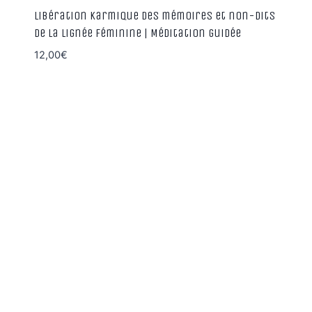
Libération karmique des mémoires et non-dits
de la lignée féminine | Méditation guidée
12,00
€