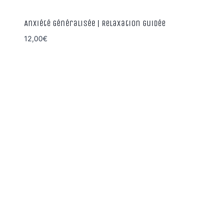
Anxiété Généralisée | Relaxation guidée
12,00
€