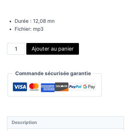
Durée : 12,08 mn
Fichier: mp3
quantité
Alternative:
Ajouter au panier
de
Dépasser
la
Commande sécurisée garantie
tristesse
|
Auto-
Hypnose
Description