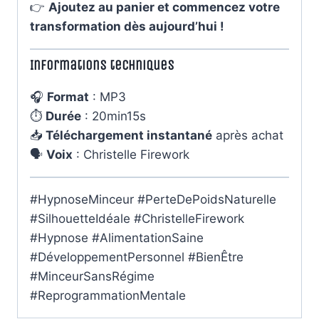
👉
Ajoutez au panier et commencez votre
transformation dès aujourd’hui !
Informations techniques
🎧
Format
: MP3
⏱
Durée
: 20min15s
📥
Téléchargement instantané
après achat
🗣
Voix
: Christelle Firework
#HypnoseMinceur #PerteDePoidsNaturelle
#SilhouetteIdéale #ChristelleFirework
#Hypnose #AlimentationSaine
#DéveloppementPersonnel #BienÊtre
#MinceurSansRégime
#ReprogrammationMentale