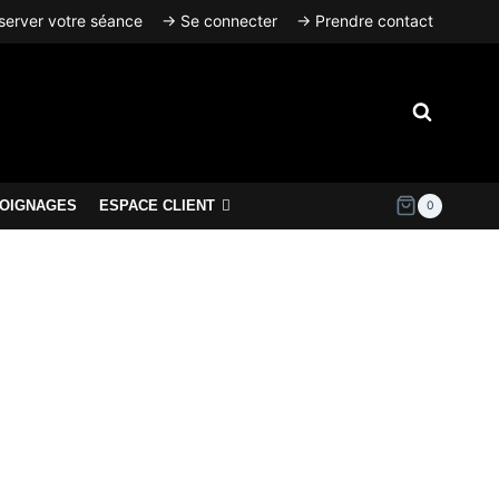
erver votre séance
→ Se connecter
→ Prendre contact
OIGNAGES
ESPACE CLIENT
0