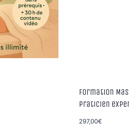
Formation Mass
praticien expe
297,00
€