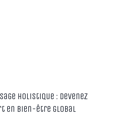
age Holistique : Devenez
rt en bien-être global