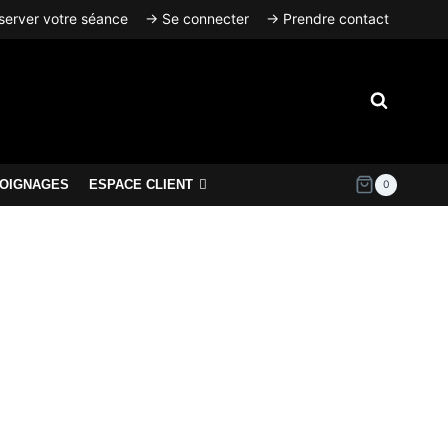
erver votre séance
→ Se connecter
→ Prendre contact
OIGNAGES
ESPACE CLIENT
0