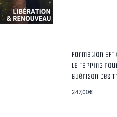
Formation EFT 
le Tapping pou
Guérison des T
247,00
€