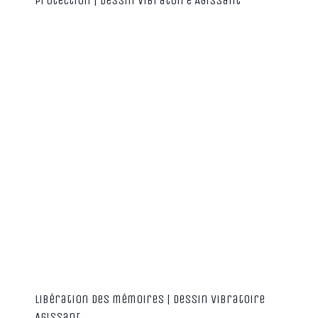
Protection | Dessin Vibratoire Agissant
Libération des mémoires | Dessin Vibratoire
Agissant