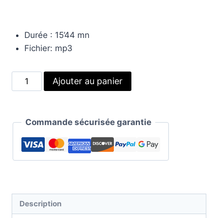
Durée : 15’44 mn
Fichier: mp3
quantité
Alternative:
Ajouter au panier
de
Dormir
comme
Commande sécurisée garantie
un
bébé
|
Auto
hypnose
Description