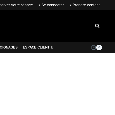
erver votre séance
→ Se connecter
→ Prendre contact
OIGNAGES
ESPACE CLIENT
0