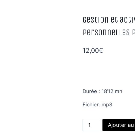
Gestion et act
personnelles 
12,00
€
Durée : 18’12 mn
Fichier: mp3
quantité
Ajouter au
de