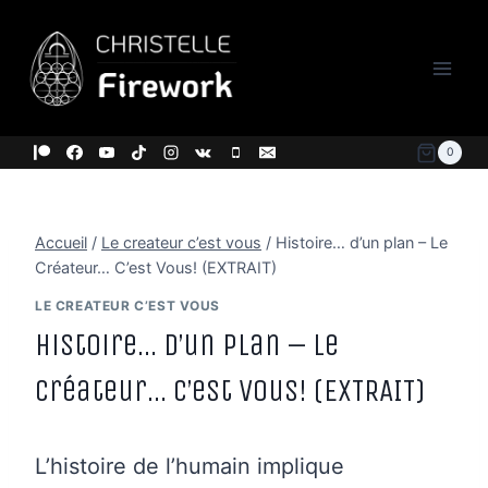
Aller
au
contenu
0
Accueil
/
Le createur c’est vous
/
Histoire… d’un plan – Le
Créateur… C’est Vous! (EXTRAIT)
LE CREATEUR C’EST VOUS
Histoire… d’un plan – Le
Créateur… C’est Vous! (EXTRAIT)
L’histoire de l’humain implique