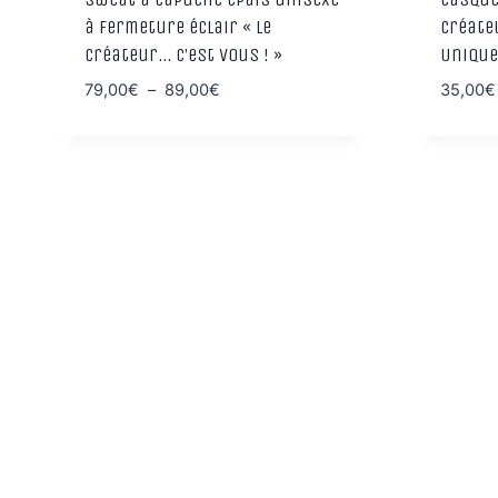
à fermeture éclair « Le
Créateu
Créateur… C’est vous ! »
Unique
Plage
79,00
€
–
89,00
€
35,00
€
de
prix :
79,00€
à
89,00€