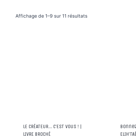
Trié
Affichage de 1–9 sur 11 résultats
par
popularité
LE CRÉATEUR… C’EST VOUS ! |
Bonnet
LIVRE BROCHÉ
ELIH’TA