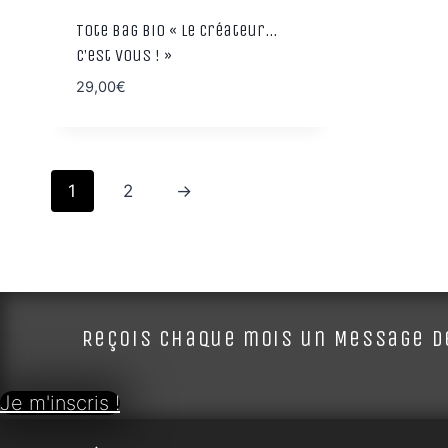
Tote Bag Bio « Le Créateur…
C’est vous ! »
29,00
€
1
2
→
Reçois chaque mois un Message de
Je m'inscris !