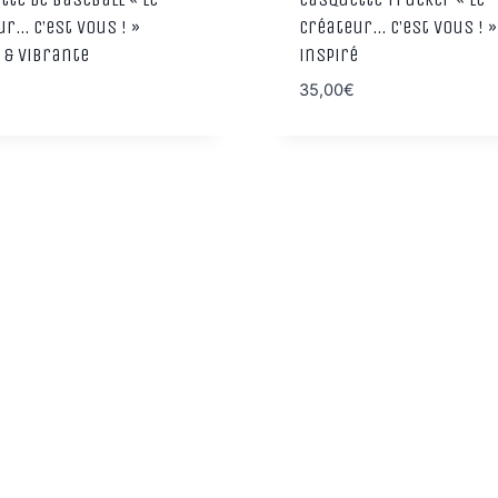
r… C’est vous ! »
Créateur… C’est vous ! »
 & vibrante
inspiré
35,00
€