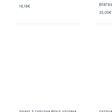
énergi
18,18
€
35,00
€
Sweat à capuche épais unisexe
Casque