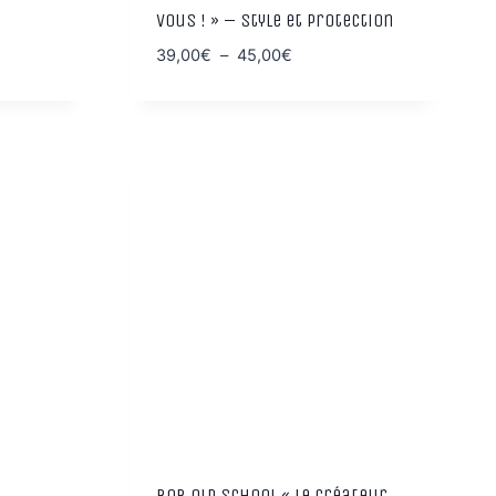
vous ! » – Style et protection
Plage
39,00
€
–
45,00
€
de
prix :
39,00€
à
45,00€
Bob Old School « Le Créateur…