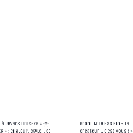
 à Revers Unisexe « 𓁿
Grand tote bag bio « Le
ËR » : Chaleur, style… et
Créateur… C’est vous ! »