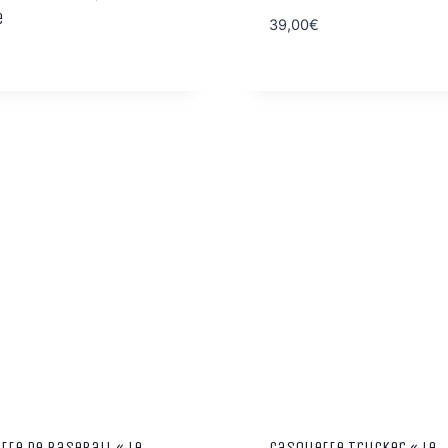
e
39,00
€
tte de Baseball « Le
Casquette Trucker « Le