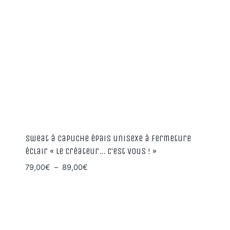
Sweat à capuche épais unisexe à fermeture
éclair « Le Créateur… C’est vous ! »
Plage
79,00
€
–
89,00
€
de
prix :
79,00€
à
89,00€