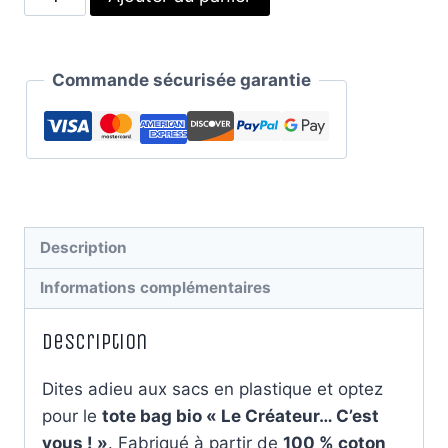
de
Grand
tote
Commande sécurisée garantie
bag
bio
"Le
Créateur...
C'est
vous
Description
!"
Informations complémentaires
Description
Dites adieu aux sacs en plastique et optez
pour le
tote bag bio « Le Créateur… C’est
vous ! »
. Fabriqué à partir de
100 % coton