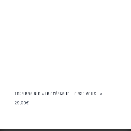
59,00€
Tote Bag Bio « Le Créateur… C’est vous ! »
29,00
€