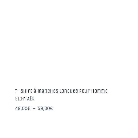
T-shirt à manches longues pour homme
ELIH’TAËR
Plage
49,00
€
–
59,00
€
de
prix :
49,00€
à