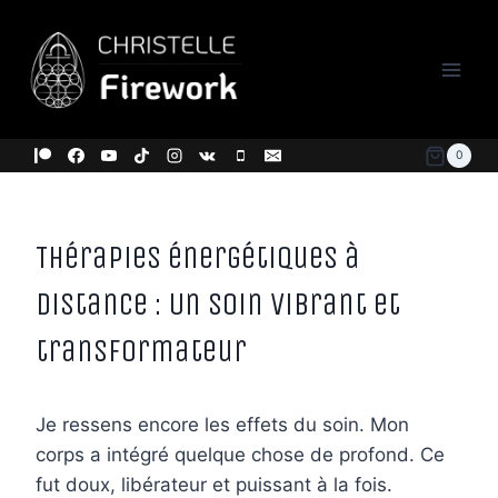
Aller
au
contenu
0
Thérapies énergétiques à
distance : Un soin vibrant et
transformateur
Je ressens encore les effets du soin. Mon
corps a intégré quelque chose de profond. Ce
fut doux, libérateur et puissant à la fois.