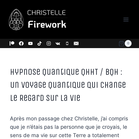
Aller
au
contenu
0
Hypnose Quantique QHHT / BQH :
Un Voyage Quantique qui Change
le Regard sur la Vie
Après mon passage chez Christelle, j’ai compris
que je n’étais pas la personne que je croyais, le
sens de ma vie sur cette Terre a totalement