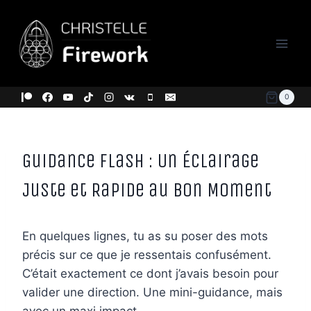
Aller
au
contenu
0
Guidance Flash : Un Éclairage
Juste et Rapide au Bon Moment
En quelques lignes, tu as su poser des mots
précis sur ce que je ressentais confusément.
C’était exactement ce dont j’avais besoin pour
valider une direction. Une mini-guidance, mais
avec un maxi impact.