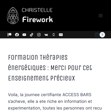
Aller
au
contenu
0
Formation Thérapies
énergétiques : Merci pour cet
Enseignement Précieux
Voila, la journee certifiante ACCESS BARS
s’acheve, elle a ete riche en information et
experimentation, toutes les personnes ont recu