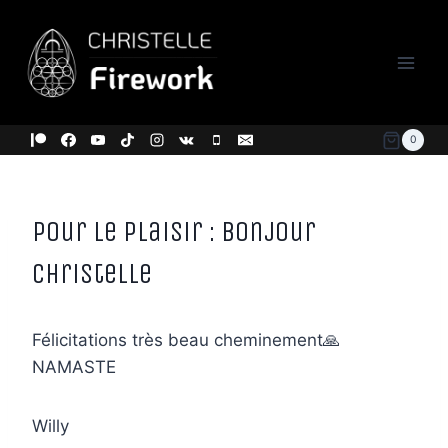
Aller
au
contenu
0
Pour le plaisir : Bonjour
Christelle
Félicitations très beau cheminement
🙏
NAMASTE
Willy