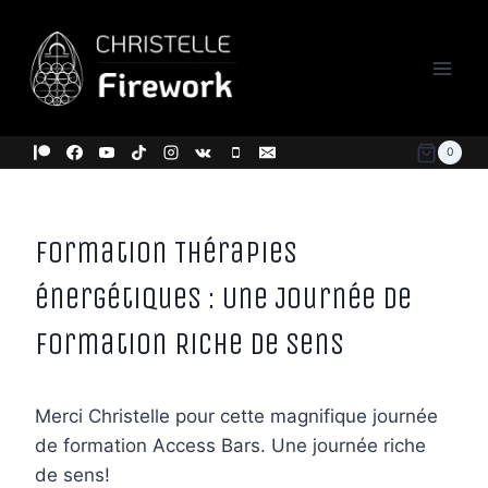
Aller
au
contenu
0
Formation Thérapies
énergétiques : Une Journée de
Formation Riche de Sens
Merci Christelle pour cette magnifique journée
de formation Access Bars. Une journée riche
de sens!