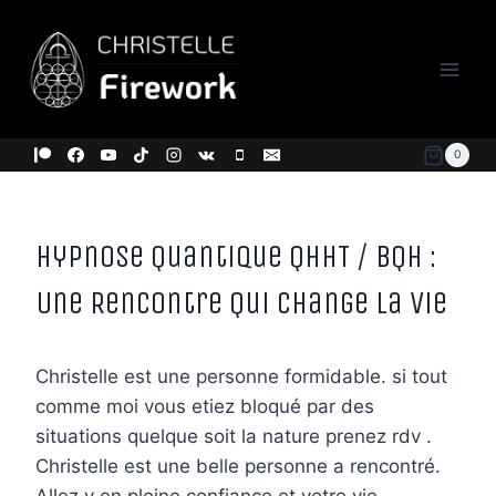
Aller
au
contenu
0
Hypnose Quantique QHHT / BQH :
Une Rencontre Qui Change la Vie
Christelle est une personne formidable. si tout
comme moi vous etiez bloqué par des
situations quelque soit la nature prenez rdv .
Christelle est une belle personne a rencontré.
Allez y en pleine confiance et votre vie