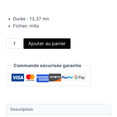
Durée : 13,37 mn
Fichier: m4a
quantité
Alternative:
Ajouter au panier
de
Utiliser
le
Commande sécurisée garantie
pouvoir
guérisseur
de
l'eau
|
Auto-
Description
Hypnose