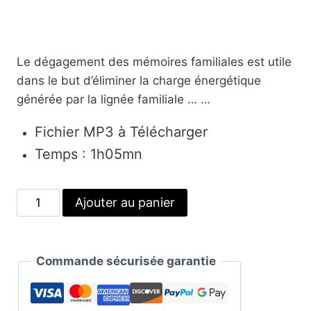
Le dégagement des mémoires familiales est utile
dans le but d’éliminer la charge énergétique
générée par la lignée familiale … …
Fichier MP3 à Télécharger
Temps : 1h05mn
quantité
Alternative:
Ajouter au panier
de
Dégagements
des
Commande sécurisée garantie
mémoires
familiales