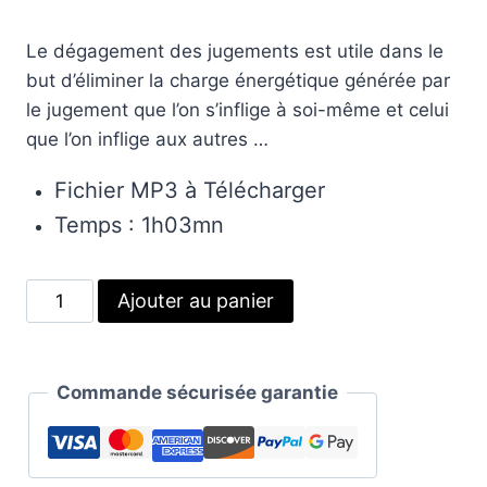
Le dégagement des jugements est utile dans le
but d’éliminer la charge énergétique générée par
le jugement que l’on s’inflige à soi-même et celui
que l’on inflige aux autres …
Fichier MP3 à Télécharger
Temps : 1h03mn
quantité
Alternative:
Ajouter au panier
de
Dégagements
des
Commande sécurisée garantie
jugements