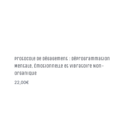
Protocole de Dégagement : Déprogrammation
Mentale, Émotionnelle et Vibratoire Non-
Organique
22,00
€