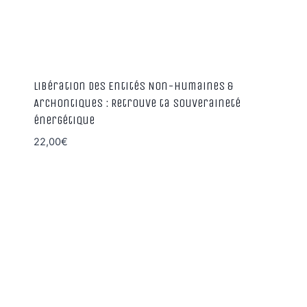
Libération des Entités Non-Humaines &
Archontiques : Retrouve ta souveraineté
énergétique
22,00
€