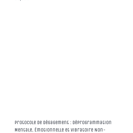
Protocole de Dégagement : Déprogrammation
Mentale, Émotionnelle et Vibratoire Non-