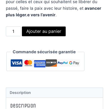
pour celles et ceux qui souhaitent se libérer du
passé, faire la paix avec leur histoire, et
avancer
plus léger.e vers l’avenir
.
quantité
Alternative:
Ajouter au panier
de
Audio
Thérapeutique
Commande sécurisée garantie
–
Protocole
de
Libération
des
Mémoires
Description
Transgénérationnelles
Description